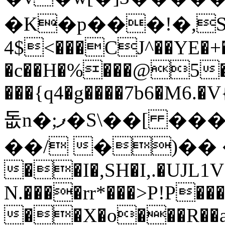
�K�p���!�,Sۗk
���>$4CJ^��YE�+� ����"<�X��
�c��H�%���@5�
���{q4�g����7b6�M6.
돖n�;ފ�S\��[ �����@!�%
��/ �)��
��I�,SH�I,.�UJL1V
N.����rr*���>P!P���
��X�o���R��aO