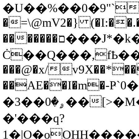
�U��%��0�9"`
�=\@mV2�} (�I:��.�)
�������ם���J*�k��6"FC:��e
Ċ��Q���,fҌ��F
���@�x/v9X��*�
��AE��I�m�-Ҏ`0
�3��ۄ�0��[>�M�ny6A�����I �4!
�'���q?
1�|O�oOHH���