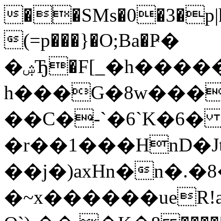
��SMs�0�3�p|h
(=p���}�O;Ba�Ҏ�
�ۺЂ�F[_�h����� h��h�V�qP|a]����3���K�������[Һ���.���ݩ��J4�A���JuE$Np��Z� P��.
h���G�8w���]�
��C�-`�6`K�6
�r��1���HnD�Jt
��j�)axHn�n�.�
�~x������ueR!