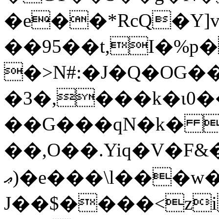
�e��*RcQ�Y]
��95��t,I�%p
�>N#:�J�Q�OG�
�3�,���k�ɩ0�
��G���qN�k�  
��,O��.Yiq�V�F
ޢ)�e���\l���w��^H�䇛
J��$����<z