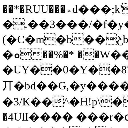
��*�RUU���؞d���;k'���8�CǗ+p��T-
�.��3���/�f�y���I�
(�C�m�b��Ƹb
�ܘ��%�* ��W�� ��R%� [1A
�UY��0�Y��8
丌�bd��G,�y���
�3/K��^�H!p\
�4UlI���� ���r�