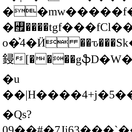
��mw�����f�(\��en���k#�
�꠯����tgf���fCl�
o�͐4�Ӥ ��ԏ���
鋟[����gֆD�W�.E
�u
��|H����4+j�5��
�Qs?
09��#�7Jj63���