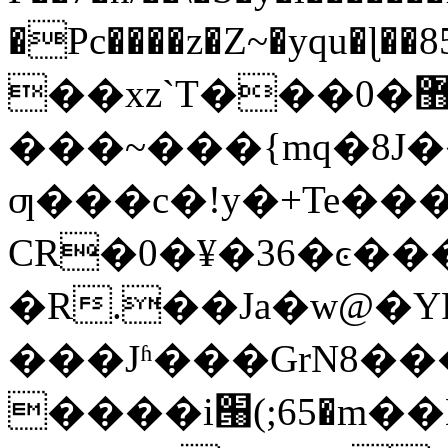
�Pc����z�Z~�yqu�
��xz`T���0�޻?~}`��T������
���~���{mq�8J�
ƣ���c�!y�+Te��
CR�0�¥�36�ͼ�
�R.��Ja�w@�
���Jʱ���GrN8���̱T2��
����i՘(;65�m�