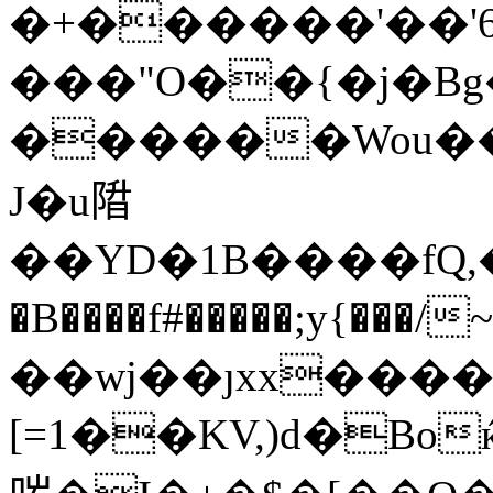
�+������'��'6
���"O��{�j�Bg��N��
������Wou��
J�u陹
��YD�1B����fQ,�~�F�֓
�B����f#�����;y{���/
��wj��ȷxx���
[=1��KV,)d�Boќ(