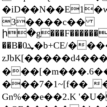
�iD��N��E1�
3����c��
ի�g���F������b
��B�0ܜ�b+CE/���������ZlÐ %Q�Cm
zJbK[�����d4��
���[�m���.6��
���7�1~[f��_
Gn%��e��2.K '�U�