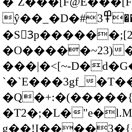
�ˊZ���[F@E���[F�"#U5��%|%C
ŷ��_�
D�#߾3������V]a���
�S3ٔp������;
�O�����~23)�l�ed�P�
���|�<[~-D�d�
`�`E���3gf_�T
�Q�+:�(����
�T2�;�L�"e�l.
g��!I����3�{���g̳