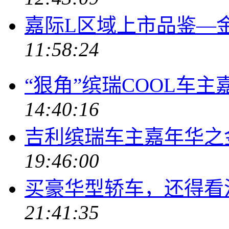
嘉际L区域上市品鉴—
11:58:24
“狠角”缤瑞COOL车主
14:40:16
吉利缤瑞车主嘉年华之
19:46:00
买豪华型轿车，还得看沃
21:41:35