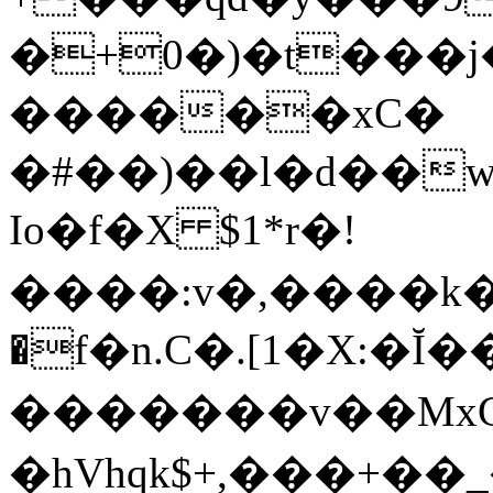
�+0�)�t���
������xC�
�#��)��l�d��
Io�f�X $1*r�!
����:v�,����k�
�f�n.C�.[1�X:�
�������v��Mx
�hVhqk$+,���+�