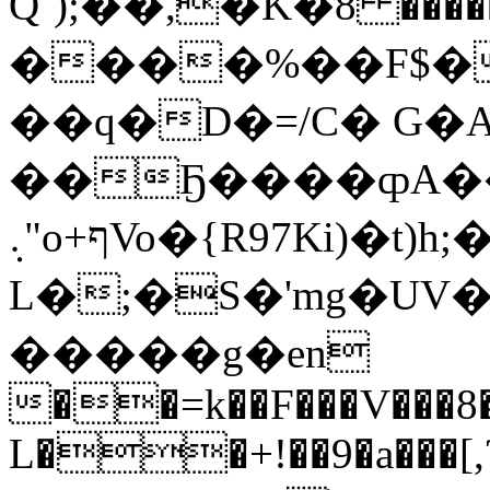
Q`);��,�K�ۅ�8�{1#����� 8�Ю
����%��F$�
��q�D�=/C� G�Α
��Ҕ����ȹA���
܉"o+ףVo�{R97Ki)�t)h;�� f(-
L�;�S�'mg�UV�
�����g�еn
��=k��F���V���8�
L��+!��9�a���[,