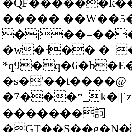
�QF������k��w
����� ��W��5�
�j��=��
�w�˧�� �_
*q9�q�6�b�
�s�'��t����@
�7���*_k�|
�������詞
�GT��S��g�N