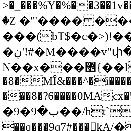
>�_���%Y�%��3��1v��y��ӧ�sZ�߈�s�7sj��
�Z �"'���� ���
���(bT$�c�>)!��
�ڹ'!#�M����v"փ��5�ْ)
N��x���޵{��l��X�oC�,)4^K:�9�P)�U�M�
�8�MȊ&���^�i����
���8�?6����0MAcx
�ب�9�9��/ht`�8tqA�o.2^�D���
��q���9ɋ7#���kA/