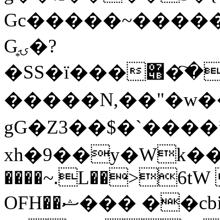
Gc�����~�������S�6x
G͙ۍ�?
�SS�ї���ا�҇�݋R:WYY�:QJ\�42����
�����N,��"�w���
gG�Z3��$�`���
xh�9��y�Wk��
����~.L��>6tW
OFH��ޝ��� ��cbic�;�;[����$���H?