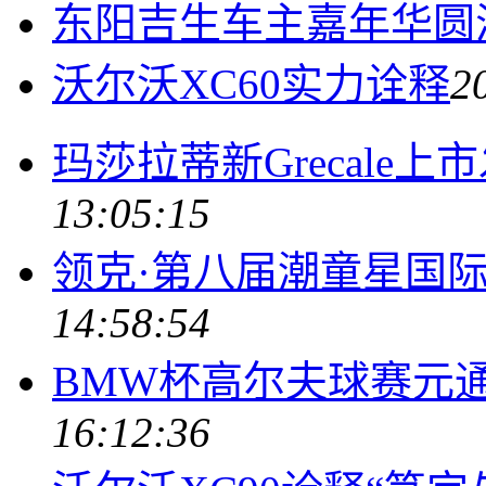
东阳吉生车主嘉年华圆
沃尔沃XC60实力诠释
2
玛莎拉蒂新Grecale
13:05:15
领克·第八届潮童星国
14:58:54
BMW杯高尔夫球赛元
16:12:36