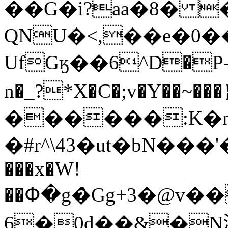
��G�i?aa�8� 
QNU�<,��e�0��Ǐ
UfGӄ��6^D�P-�
n�_?*X�C�;v�Y��~���
������:K�n
�#r^\43�ut�bN���
���x�W!
��Փ�g�̀Gg+3�@v�
6�0ɖ��&�N