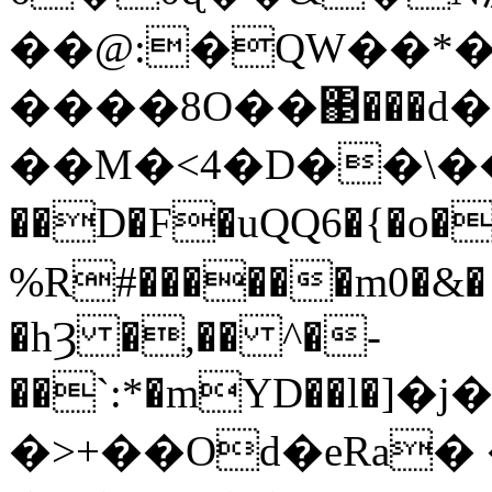
��@:�QW��*�
����8O��΃���d
��Μ�<4�D��\��&�
��D�F�uQQ6�{�o�
%R#������m0�&
�hȜ �,�� ^�-
��`:*�mYD��l�
�>+��Od�eRa�