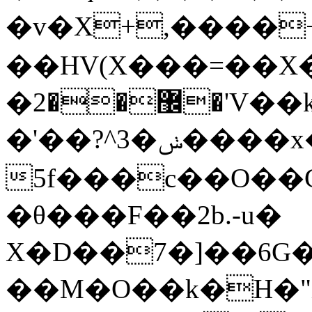
�v�X+,����
��HV(X���=��X
�޼��2�'V��k���HV(X+��)�KK/
�'��?^3�ݭ����x�<[�P�
5f���c��O��
�θ���F��2b.-u�
X�D��7�]��6G�B
��M�O��k�H�