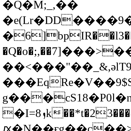
�Q�M;_,��
�e(Lr�DD����9
�6]bpIR��l3�
�Q�o�;,��7]���>
��<���"��_&,әl
���EqRe�V��9
g���cS18�P0l�n@�:Kmh��B�
�I=8ܙk��*t�23���&��{�>�[_�ң
ԕ�N��ӻg��c��