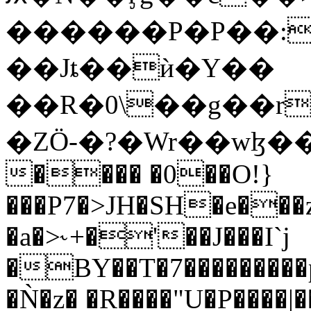
������P�P��:
��Jȶ��ѝ�Y��
��R�0\��g��r
�ZÖ-�?�Wr��wɮ
���� �0��O!}
���P7�>JH�SH�e���z
�a�>˞+�'��J���I`j
�BY��T�7���������
�Ǹ�z� �R����"U�P����|