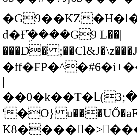
�G9��KZ�H�l�
d�Ғܹٙ����G9 L��|
���D� ;��Cl&J�\z
�ff�FP�^�#6�i
+��
|
��0�k��T�Լ(3;��
'�O} u���UŐ�aFW
K8�����>���