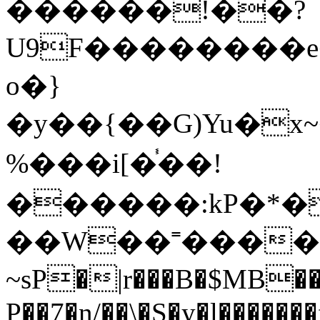
������!��?
U9F��������e
o�}
�y��{��G)Yu�x~��V���I˾Xa�ϑ��
%���i[�֓��!
������:kP�*�
��W��˭����ك�� �|&���[?
~sP�|r���B�$MB
P��7�n/��\�S�y�l�������f