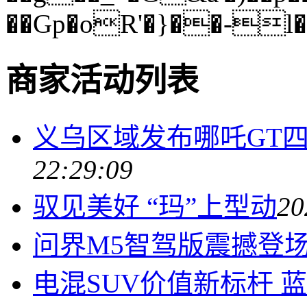
��Gp�oR'�}��-l
商家活动列表
义乌区域发布哪吒GT
22:29:09
驭见美好 “玛”上型动
20
问界M5智驾版震撼登
电混SUV价值新标杆 蓝