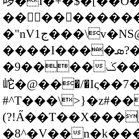
哕�I�+�$�[��O�
���������
�"nVج1���\v�NS@%/&:��%U ^Ox�5o�1�E�Eh�����k��@�]|
����I����ܣ?�KG|
�9����ݢ��f����oX:��Ty5�5�CX�c#�y�`�U�J����K����W�v`����y�Qmn�<���P�T[���0�I��8�6,���a�%�~�����9N+��ܜ��+���P_6��
岮�@��؜�/�Iς��7�.Wo,tI��#�4�?
#^T���\>}�z#��
(?!A̋��T��X���
�8^�V��n�k��