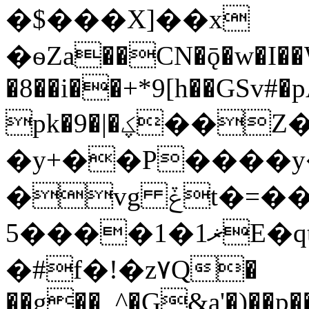
�$���X]��x
�ѳZa��CN�ǭ�w�I��
�8��i��+*9[h��GSv#
pk�9�|�ؼ��Z��
�y+��P����y�
�vg ݞt�=������f
ޜ1�1����5E�qt�Nos{�m;��.�w҅�Ke��p"�t� 3��
�#f�!�z۷Q�
��g��_^�G&a'�)��p��