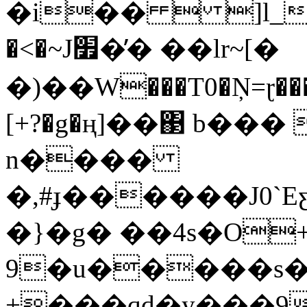
�i��  ]l_�,���Bt�چ��5on['�ES��.݆3
�<�~J׿�̓� ��lr~[�
�)��W���T0�Ņ=ɽ���
[+?�g�ң]��΃ b���
n����
�,#ɟ������J0`EƹR���
�}�g� ��4s�O+g
9�u�����s�
+���qd�y���9