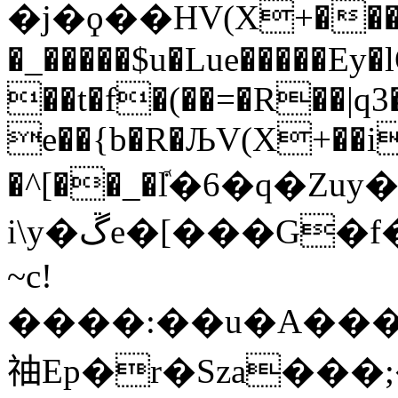
�j�ϙ��HV(X+���� ��
�_�����$u�Lue�����Ey
��t�f�(��=�R��|q
e��{b�R�ЉV(X+��i
�^[��_�ܽl�6�q�Z
i\y�ڱe�[���G�f���M�Ͱ���-Z+��B?
~c!
����:��u�A��
䄂Ep�r�Sza���