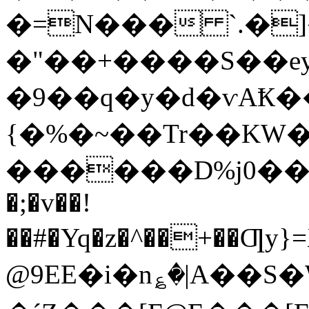
�=N��� `.�]
�"��+����S��e
�9��q�y�d�ѵAҞ��
{�%�~��Tr��KW�
������D%ј0�����̹��psS
�;�v��!
��#�Yq�z�^��+��Ƣy}
@9EE�i�n؏�|A��S�